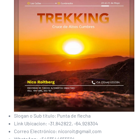
Slogan o Sub titulo:
Punta de flecha
Link Ubicacion:
-31.842822, -64.928304
Correo Electrónico:
nicoroit@gmail.com
WhatsApp:
+5493544655594