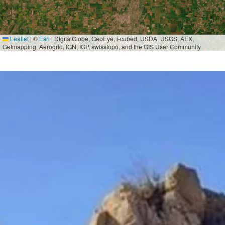
Leaflet
|
©
Esri
| DigitalGlobe, GeoEye, i-cubed, USDA, USGS, AEX,
Getmapping, Aerogrid, IGN, IGP, swisstopo, and the GIS User Community