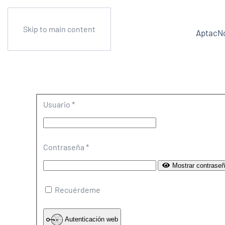
Skip to main content
Aptac
No
Usuario
*
Contraseña
*
Mostrar contrase
Recuérdeme
Autenticación web