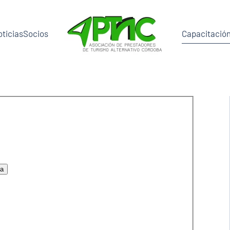
ticias
Socios
Capacitació
ña