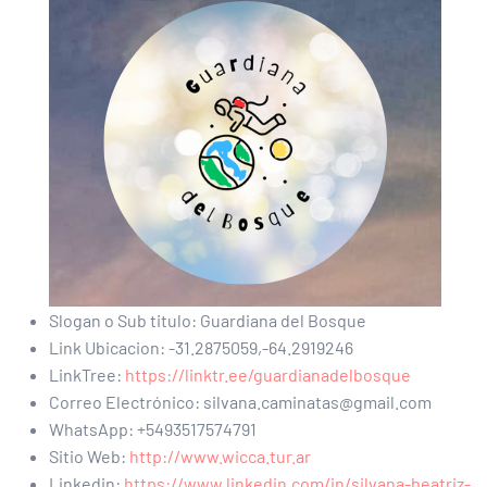
Slogan o Sub titulo:
Guardiana del Bosque
Link Ubicacion:
-31.2875059,-64.2919246
LinkTree:
https://linktr.ee/guardianadelbosque
Correo Electrónico:
silvana.caminatas@gmail.com
WhatsApp:
+5493517574791
Sitio Web:
http://www.wicca.tur.ar
Linkedin:
https://www.linkedin.com/in/silvana-beatriz-